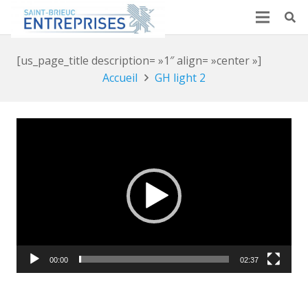
[us_page_title description= »1″ align= »center »]
Accueil
GH light 2
Lecteur
vidéo
00:00
02:37