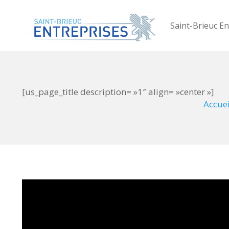
Saint-Brieuc En
[us_page_title description= »1″ align= »center »]
Accuei
Lecteur
vidéo