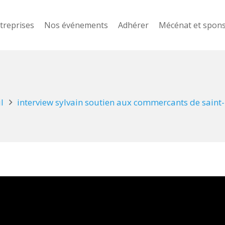
treprises
Nos événements
Adhérer
Mécénat et spon
l
interview sylvain soutien aux commercants de saint