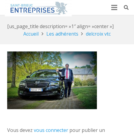
[us_page_title description= »1″ align= »center »]
Accueil
Les adhérents
delcroix vtc
Vous devez
vous connecter
pour publier un