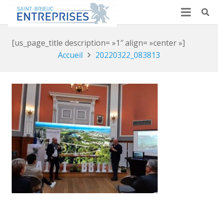
[us_page_title description= »1″ align= »center »]
Accueil
20220322_083813