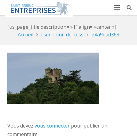
[us_page_title description= »1″ align= »center »]
Accueil
csm_Tour_de_cesson_24a9dad363
Vous devez
vous connecter
pour publier un
commentaire.